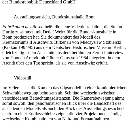
der Bundesrepublik Deutschland GmbH
Ausstellungsansicht, Bundeskunsthalle Bonn
Fabrikation des Bösen
heißt die neue Videoinstallation, die Stefan
Hurtig zusammen mit Detlef Weitz für die Bundeskunsthalle in
Bonn produziert hat. Sie dokumentiert das Modell des
Krematoriums II Auschwitz-Birkenau von Mieczysław Stobierski
(Krakau 1994/95) aus dem Deutschen Historischen Museum Berlin.
Gleichzeitig ist ein Auschnitt aus dem berühmten Fernsehinterview
von Hannah Arendt mit Günter Gaus von 1964 integriert, in dem
Arendt über den Tag spricht, als sie von Auschwitz erfuhr.
Videostill
Im Video tastet die Kamera das Gipsmodell in einer kontinuierlichen
Schwenkbewegung behutsam ab. Schnitte wechseln zwischen
verschiedenen Betrachtungsdistanzen. Die Kamerabewegung ahmt
somit sowohl den panoramatischen Blick über die Landschaft des
ausladenden Modells als auch den Blick des Ausstellungsbesuchers
nach. In einer Endlosschleife zeigen die vier Projektionen ständig
wechselnde Kombinationen von Nah- und Fernaufnahmen.