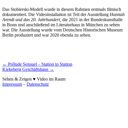
Das Stobierski-Modell wurde in diesem Rahmen erstmals filmisch
dokumentiert. Die Videoinstallation ist Teil der Ausstellung
Hannah
Arendt und das 20. Jahrhundert,
die 2021 in der Bundeskunsthalle
in Bonn und anschließend im Literaturhaus in München zu sehen
war. Die Ausstellung wurde vom Deutschen Historischen Museum
Berlin produziert und war 2020 ebenda zu sehen.
Post
←
Prélude Sensuel – Station to Station
Kiekeberg Geschäftshaus
→
navigation
Sehen & Zeigen ♥ Video im Raum
Impressum
–
Datenschutz