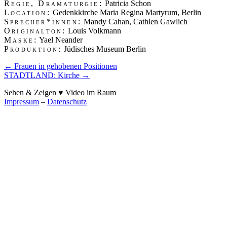
Regie, Dramaturgie:
Patricia Schon
Location:
Gedenkkirche Maria Regina Martyrum, Berlin
Sprecher*innen:
Mandy Cahan, Cathlen Gawlich
Originalton:
Louis Volkmann
Maske:
Yael Neander
Produktion:
Jüdisches Museum Berlin
Post
←
Frauen in gehobenen Positionen
STADTLAND: Kirche
→
navigation
Sehen & Zeigen ♥ Video im Raum
Impressum
–
Datenschutz