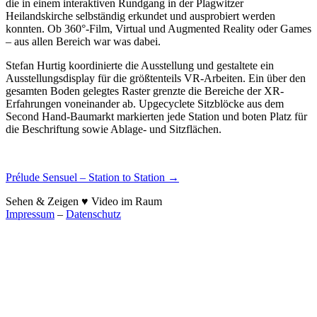
die in einem interaktiven Rundgang in der Plagwitzer
Heilandskirche selbständig erkundet und ausprobiert werden
konnten. Ob 360°-Film, Virtual und Augmented Reality oder Games
– aus allen Bereich war was dabei.
Stefan Hurtig koordinierte die Ausstellung und gestaltete ein
Ausstellungsdisplay für die größtenteils VR-Arbeiten. Ein über den
gesamten Boden gelegtes Raster grenzte die Bereiche der XR-
Erfahrungen voneinander ab. Upgecyclete Sitzblöcke aus dem
Second Hand-Baumarkt markierten jede Station und boten Platz für
die Beschriftung sowie Ablage- und Sitzflächen.
Post
Prélude Sensuel – Station to Station
→
navigation
Sehen & Zeigen ♥ Video im Raum
Impressum
–
Datenschutz